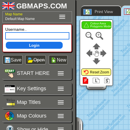
GBMAPS.COM
Print View
Map Name
Default Map Name
Colour Area
Polygons Mode
Username..
Login
Save
Open
New
START HERE
Reset Zoom
Key Settings
Map Titles
Map Colours
Show or Hide