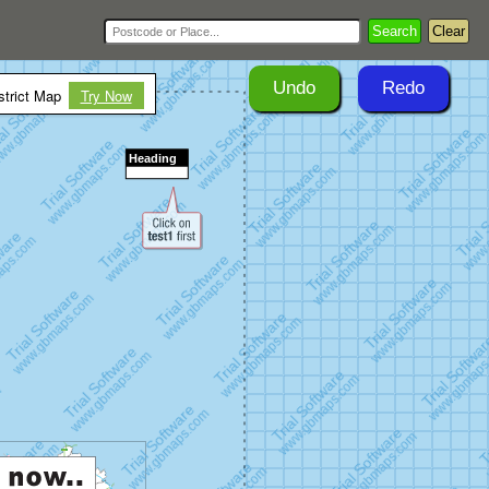
Search
Clear
Undo
Redo
trict Map
Try Now
Heading
A10
7
21
22
21a
1
6
20
23
25
24
27
26
M25
19
Watford
Hertfordshire
Enfield
A1
Essex
Enfield
M1
A10
5
4
28
Barnet
A404
A406